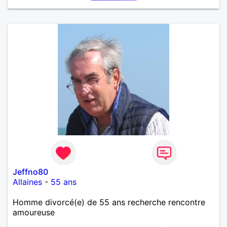
honnête et bienveillante, avec qui partager des
moments de complicité, de rire et de confiance. Je
crois qu'une belle relation commence souvent par
une belle amitié et qu'il n'est jamais trop tard pour
écrire une nouvelle histoire. Si vous aimez les
échanges sincères, les valeurs de respect et de
simplicité, nous pourrions faire connaissance autour
d'un café suivi d'une balade, sans précipitation et
laisser le temps faire le reste. Au plaisir de vous lire.
Jeffno80
Allaines
-
55 ans
Homme divorcé(e) de 55 ans recherche rencontre
amoureuse