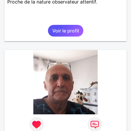
Proche de la nature observateur attentif.
Voir le profil