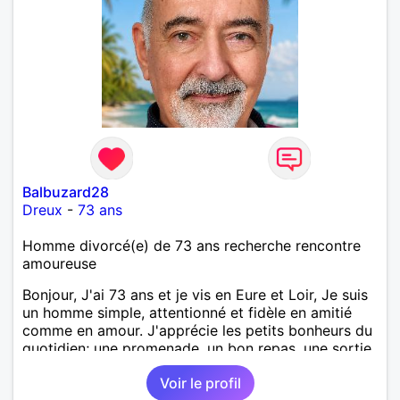
Balbuzard28
Dreux
-
73 ans
Homme divorcé(e) de 73 ans recherche rencontre
amoureuse
Bonjour, J'ai 73 ans et je vis en Eure et Loir, Je suis
un homme simple, attentionné et fidèle en amitié
comme en amour. J'apprécie les petits bonheurs du
quotidien; une promenade, un bon repas, une sortie,
une discision agréable ou un moment de détente à
Voir le profil
deux. Je souhaite rencontrer une femme douce,