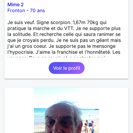
Mime 2
Fronton
-
70 ans
Je suis veuf. Signe scorpion. 1,67m 70kg qui
pratique la marche et du VTT. Je ne supporte plus
la solitude. Et recherche celle qui saura ranimer se
que je croyais perdu. Je ne suis pas un géant mais
j'ai un gros coeur. Je supporte pas le mensonge
l'hypocrisie. J'aime la franchise et l'honnêteté. Les
voyages. Pour en savoir plus contacter moi.
Voir le profil