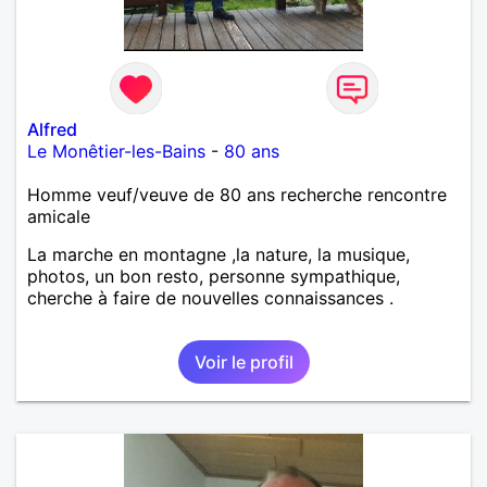
Alfred
Le Monêtier-les-Bains
-
80 ans
Homme veuf/veuve de 80 ans recherche rencontre
amicale
La marche en montagne ,la nature, la musique,
photos, un bon resto, personne sympathique,
cherche à faire de nouvelles connaissances .
Voir le profil