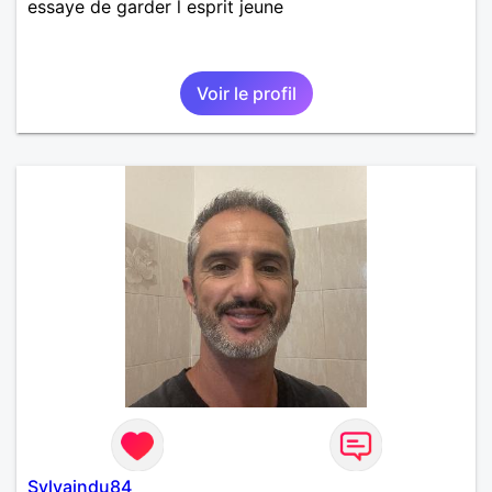
essaye de garder l esprit jeune
Voir le profil
Sylvaindu84