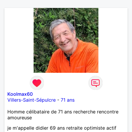
Koolmax60
Villers-Saint-Sépulcre
-
71 ans
Homme célibataire de 71 ans recherche rencontre
amoureuse
je m'appelle didier 69 ans retraite optimiste actif