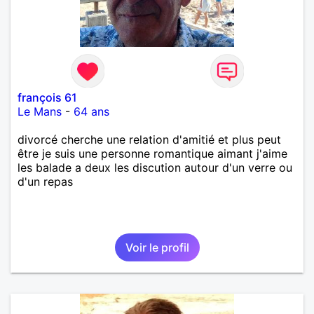
françois 61
Le Mans
-
64 ans
divorcé cherche une relation d'amitié et plus peut
être je suis une personne romantique aimant j'aime
les balade a deux les discution autour d'un verre ou
d'un repas
Voir le profil