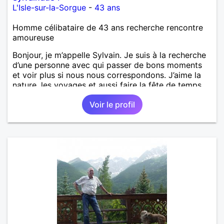
L'Isle-sur-la-Sorgue
-
43 ans
Homme célibataire de 43 ans recherche rencontre
amoureuse
Bonjour, je m’appelle Sylvain. Je suis à la recherche
d’une personne avec qui passer de bons moments
et voir plus si nous nous correspondons. J’aime la
nature, les voyages et aussi faire la fête de temps
en temps ;-)Je suis papa d’un petit garçon de 7 ans
Voir le profil
dont je m’occupe en garde alternée. J’aime à peu
près tous les styles de musique. (Oui je suis pas
trop fan de Jul). Je fais du sport pour garder la
forme et plutôt agréable à regarder. (Enfin je le
pense en tout cas 😂)