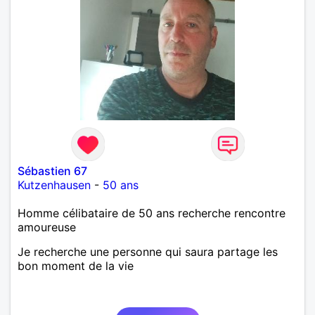
Sébastien 67
Kutzenhausen
-
50 ans
Homme célibataire de 50 ans recherche rencontre
amoureuse
Je recherche une personne qui saura partage les
bon moment de la vie