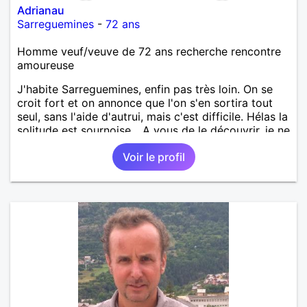
Adrianau
Sarreguemines
-
72 ans
Homme veuf/veuve de 72 ans recherche rencontre
amoureuse
J'habite Sarreguemines, enfin pas très loin. On se
croit fort et on annonce que l'on s'en sortira tout
seul, sans l'aide d'autrui, mais c'est difficile. Hélas la
solitude est sournoise... A vous de le découvrir, je ne
serais peut-être pas objectif. Rencontrer pour
Voir le profil
débuter, partager ensuite si le "feeling" se présente.