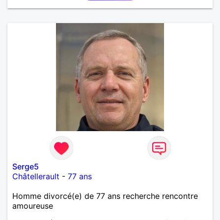
de détente , de loisirs et d'intimités dans le respect
mutuel sur ma région du 57/54.
Serge5
Châtellerault
-
77 ans
Homme divorcé(e) de 77 ans recherche rencontre
amoureuse