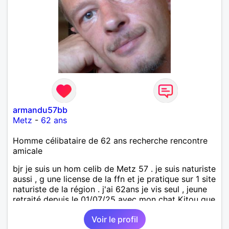
armandu57bb
Metz
-
62 ans
Homme célibataire de 62 ans recherche rencontre
amicale
bjr je suis un hom celib de Metz 57 . je suis naturiste
aussi , g une license de la ffn et je pratique sur 1 site
naturiste de la région . j'ai 62ans je vis seul , jeune
retraité depuis le 01/07/25 avec mon chat Kitou que
j'ai adopté en 04/2023 , je recherche une femme
Voir le profil
pour amitié et compagnie , partager des moments