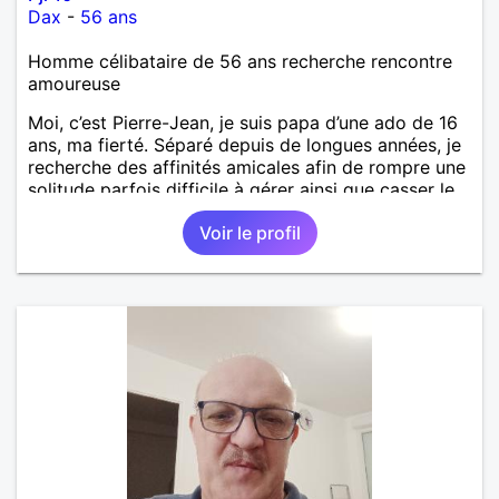
Dax
-
56 ans
Homme célibataire de 56 ans recherche rencontre
amoureuse
Moi, c’est Pierre-Jean, je suis papa d’une ado de 16
ans, ma fierté. Séparé depuis de longues années, je
recherche des affinités amicales afin de rompre une
solitude parfois difficile à gérer ainsi que casser le
vague à l’âme. L’amitié reste extrêmement
Voir le profil
importante à mes yeux mais peut se décliner en des
sentiments plus puissants. « Le temps fera son
œuvre » disait Arthur Schopenhauer, philosophe
allemand que j’adore. J’aime discuter sans pour
autant être trop locace. Je suis bourré de qualités
avec très peu de défauts. Je suis altruiste,
bienveillant, empathique, attentionné, honnête,
respectueux, doux de caractère et compréhensif : je
laisse « glisser » beaucoup de choses. Mais ne vous
m’éprenez pas Mesdames, si une personne que
j’aime me trahit une fois, il n’y aura pas de seconde
chance et je l’effacerai à « vitam eternam ».