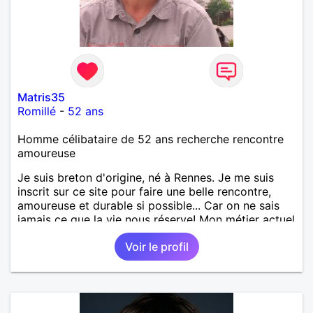
Matris35
Romillé
-
52 ans
Homme célibataire de 52 ans recherche rencontre
amoureuse
Je suis breton d'origine, né à Rennes. Je me suis
inscrit sur ce site pour faire une belle rencontre,
amoureuse et durable si possible... Car on ne sais
jamais ce que la vie nous réserve! Mon métier actuel
est électricien en tant que agent technique
Voir le profil
territorial. J'ai enseigné en tant que professeur des
écoles mais j'ai voulu changer. J'aime la culture en
générale: le cinéma, la littérature, le dessin, l'Art, un
peu de sport et aussi les ballades en bord de mer...
Mais je ne vais pas tout dire, à vous de me