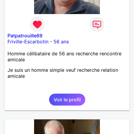
Néanmoins, je suis un tout petit peu maniaque ainsi
qu’impatient. J’essaye de faire des efforts. Rien de
bien dramatique ! Du moins je le pense……Je suis un
homme facile à vivre. À vous si vous le souhaitez,
d’apprendre à me connaître davantage. J’en serai
ravi….A très bientôt je l’espère.
Patpatrouille69
Friville-Escarbotin
-
56 ans
Homme célibataire de 56 ans recherche rencontre
amicale
Je suis un homme simple veuf recherche relation
amicale
Voir le profil