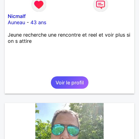
Nicmalf
Auneau
-
43 ans
Jeune recherche une rencontre et reel et voir plus si
on s attire
Voir le profil