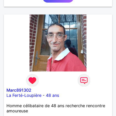
Marc891302
La Ferté-Loupière
-
48 ans
Homme célibataire de 48 ans recherche rencontre
amoureuse