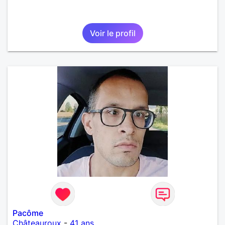
Voir le profil
Pacôme
Châteauroux
-
41 ans