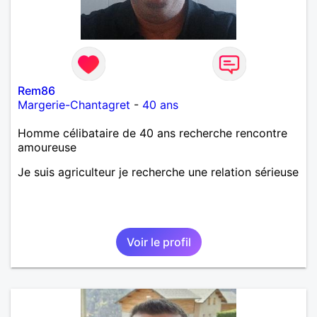
Rem86
Margerie-Chantagret
-
40 ans
Homme célibataire de 40 ans recherche rencontre
amoureuse
Je suis agriculteur je recherche une relation sérieuse
Voir le profil