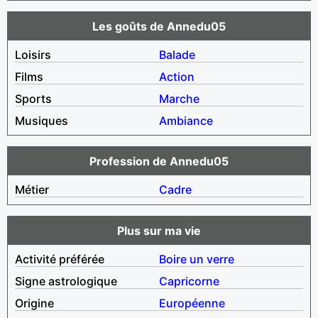
Les goûts de Annedu05
Loisirs
Balade
Films
Action
Sports
Marche
Musiques
Ambiance
Profession de Annedu05
Métier
Cadre
Plus sur ma vie
Activité préférée
Boire un verre
Signe astrologique
Capricorne
Origine
Européenne