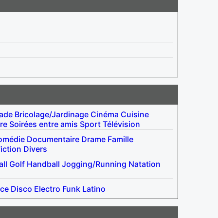
lade
Bricolage/Jardinage
Cinéma
Cuisine
re
Soirées entre amis
Sport
Télévision
omédie
Documentaire
Drame
Famille
iction
Divers
ll
Golf
Handball
Jogging/Running
Natation
ce
Disco
Electro
Funk
Latino