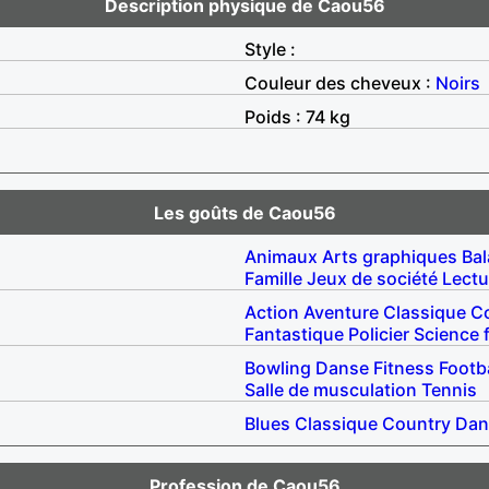
Description physique de Caou56
Style :
Couleur des cheveux :
Noirs
Poids : 74 kg
Les goûts de Caou56
Animaux
Arts graphiques
Ba
Famille
Jeux de société
Lectu
Action
Aventure
Classique
C
Fantastique
Policier
Science f
Bowling
Danse
Fitness
Footba
Salle de musculation
Tennis
Blues
Classique
Country
Dan
Profession de Caou56