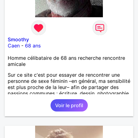
Smoothy
Caen
-
68 ans
Homme célibataire de 68 ans recherche rencontre
amicale
Sur ce site c'est pour essayer de rencontrer une
personne de sexe féminin –en général, ma sensibilité
est plus proche de la leur– afin de partager des
passions communes : écriture, dessin, photographie,
Trouver une sorte de complice en écriture, en
Voir le profil
dessin, en photographie. Eventuellement plus si
bonnes vibrations. Ne pouvant me déplacer
autrement qu'en transports en commun ou à pieds,
arrangez-vous pour être de Caen ou des environs
immédiats. Ou bien déménagez. C'est vous qui
voyez. Pour d'autres photos, demandez-moi l'accès