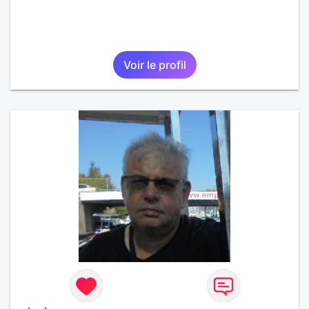
Voir le profil