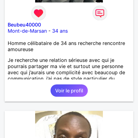
Beubeu40000
Mont-de-Marsan
-
34 ans
Homme célibataire de 34 ans recherche rencontre
amoureuse
Je recherche une relation sérieuse avec qui je
pourrais partager ma vie et surtout une personne
avec qui j’aurais une complicité avec beaucoup de
communication, j’ai pas de style particulier du
moment qu’on peut affronter les problèmes de la vie
Voir le profil
à deux et d’être présent l’un pour l’autre