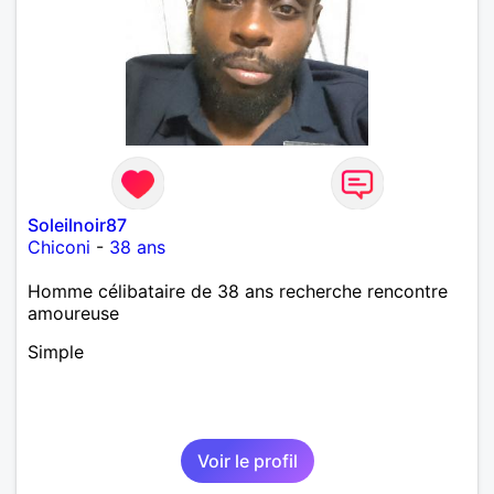
Soleilnoir87
Chiconi
-
38 ans
Homme célibataire de 38 ans recherche rencontre
amoureuse
Simple
Voir le profil