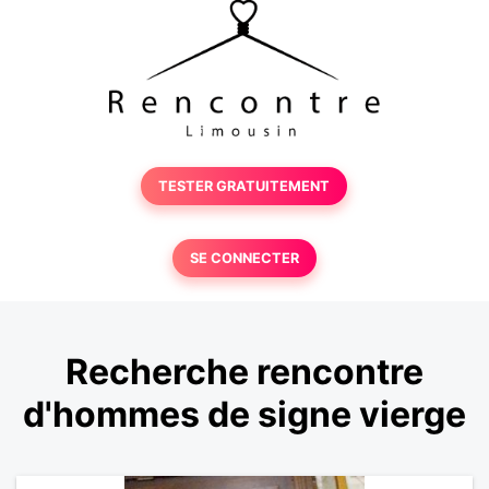
TESTER GRATUITEMENT
SE CONNECTER
Recherche rencontre
d'hommes de signe vierge