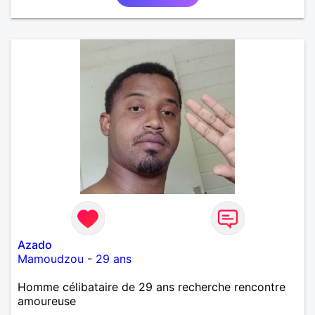
Azado
Mamoudzou
-
29 ans
Homme célibataire de 29 ans recherche rencontre
amoureuse