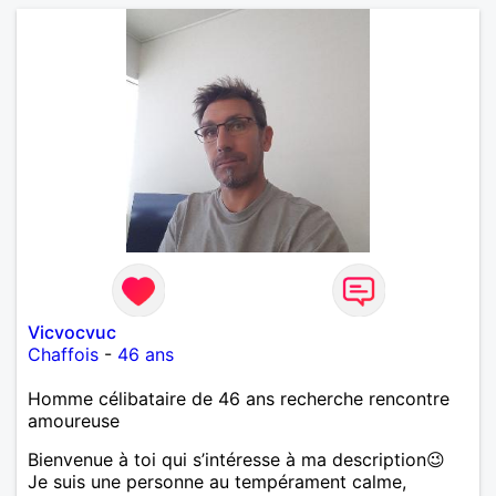
Vicvocvuc
Chaffois
-
46 ans
Homme célibataire de 46 ans recherche rencontre
amoureuse
Bienvenue à toi qui s’intéresse à ma description😉
Je suis une personne au tempérament calme,