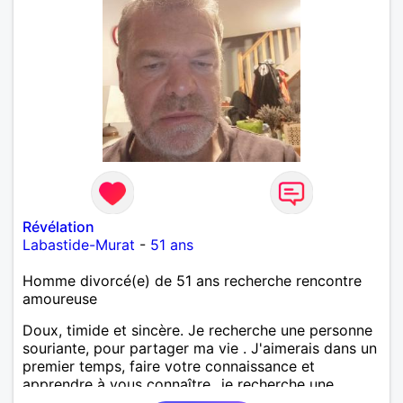
à mon album privé.
Révélation
Labastide-Murat
-
51 ans
Homme divorcé(e) de 51 ans recherche rencontre
amoureuse
Doux, timide et sincère. Je recherche une personne
souriante, pour partager ma vie . J'aimerais dans un
premier temps, faire votre connaissance et
apprendre à vous connaître...je recherche une
personne sérieuse, douce, souriante, qui aime la